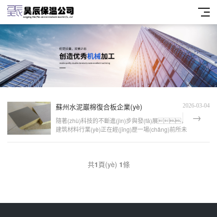
蘇州水泥巖棉復合板企業(yè)
2026-03-04
隨著(zhù)科技的不斷進(jìn)步與發(fā)展，
建筑材料行業(yè)正在經(jīng)歷一場(chǎng)前所未
有的革新保溫巖棉板廠(chǎng)家。在眾多的建
材企業(yè)中，蘇州的水泥巖棉復合板企
業(yè)以其獨特的產(chǎn)品特性和創(chuàng )新的
共
1
頁(yè)
1
條
經(jīng)營(yíng)理念，