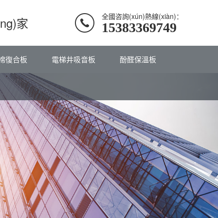
全國咨詢(xún)熱線(xiàn)：
ng)家
15383369749
棉復合板
電梯井吸音板
酚醛保溫板