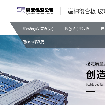
巖棉復合板,玻璃
網(wǎng)站首頁(yè)
關(guān)于我們
產
聯(lián)系我們