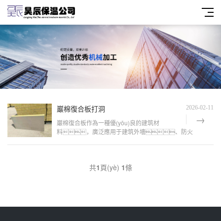
巖棉復合板打洞
2026-02-11
巖棉復合板作為一種優(yōu)良的建筑材
料，廣泛應用于建筑外墻、防火
隔離和屋頂保溫等領(lǐng)域。在實(shí)
際施工中，常常需要根據設計需求在巖棉復合
板上進(jìn)行打洞。本文將介紹巖棉復合板打
共
1
頁(yè)
1
條