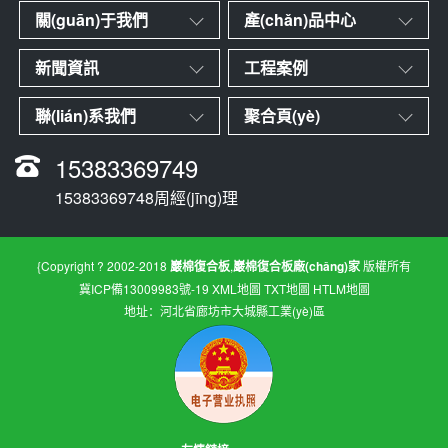
關(guān)于我們
產(chǎn)品中心
新聞資訊
工程案例
聯(lián)系我們
聚合頁(yè)
15383369749
15383369748周經(jīng)理
{Copyright ? 2002-2018
巖棉復合板
,
巖棉復合板廠(chǎng)家
版權所有
冀ICP備13009983號-19
XML地圖
TXT地圖
HTLM地圖
地址：河北省廊坊市大城縣工業(yè)區